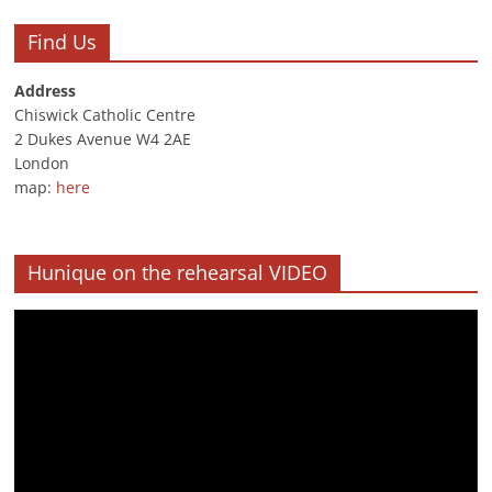
Find Us
Address
Chiswick Catholic Centre
2 Dukes Avenue W4 2AE
London
map:
here
Hunique on the rehearsal VIDEO
Video
Player