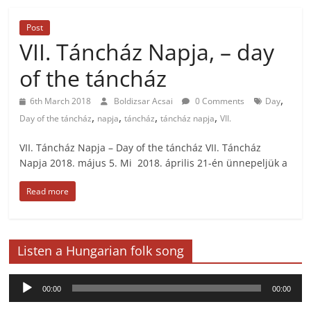
Post
VII. Táncház Napja, – day
of the táncház
,
6th March 2018
Boldizsar Acsai
0 Comments
Day
,
,
,
,
Day of the táncház
napja
táncház
táncház napja
VII.
VII. Táncház Napja – Day of the táncház VII. Táncház
Napja 2018. május 5. Mi 2018. április 21-én ünnepeljük a
Read more
Listen a Hungarian folk song
Audio
00:00
00:00
Player